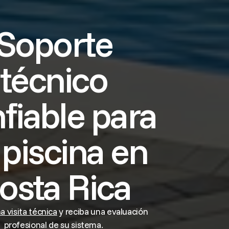
Soporte
técnico
fiable para
 piscina en
osta Rica
 visita técnica
y reciba una evaluación
profesional de su sistema.