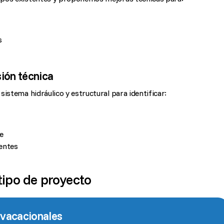
s
sión técnica
istema hidráulico y estructural para identificar:
e
entes
tipo de proyecto
y vacacionales