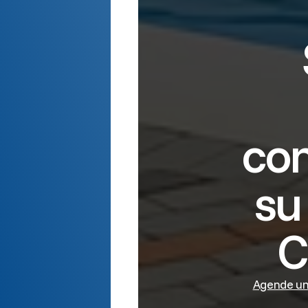
con
su
C
Agende una