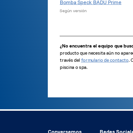
Bomba Speck BADU Prime
Según versión
¿No encuentra el equipo que bus
producto que necesita aún no apare
través del
formulario de contacto
. 
piscina o spa.
Conversemos
Redes Social