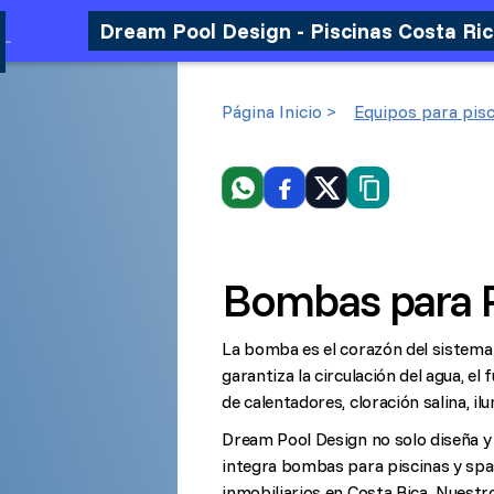
Dream Pool Design - Piscinas Costa Ri
Página Inicio >
Equipos para pisc
WhatsApp
Facebook
X
Copiar link
Bombas para P
La bomba es el corazón del sistema
garantiza la circulación del agua, el
de calentadores, cloración salina, 
Dream Pool Design no solo diseña y 
integra bombas para piscinas y spas
inmobiliarios en Costa Rica. Nuestro